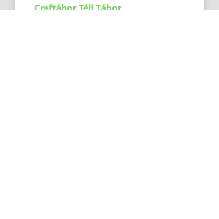
Craftábor Téli Tábor
A Craftábor Téli Táborban a nyári napközis
táborokban megszokott hangulatot
varázsoljuk elő.